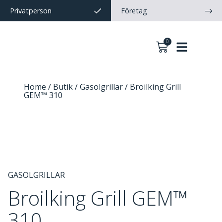
Privatperson
Företag
0
Home
/
Butik
/
Gasolgrillar
/ Broilking Grill
GEM™ 310
GASOLGRILLAR
Broilking Grill GEM™
310