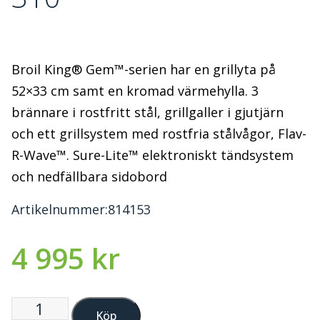
Broil King® Gem™-serien har en grillyta på
52×33 cm samt en kromad värmehylla. 3
brännare i rostfritt stål, grillgaller i gjutjärn
och ett grillsystem med rostfria stålvågor, Flav-
R-Wave™. Sure-Lite™ elektroniskt tändsystem
och nedfällbara sidobord
Artikelnummer:
814153
4 995
kr
Köp