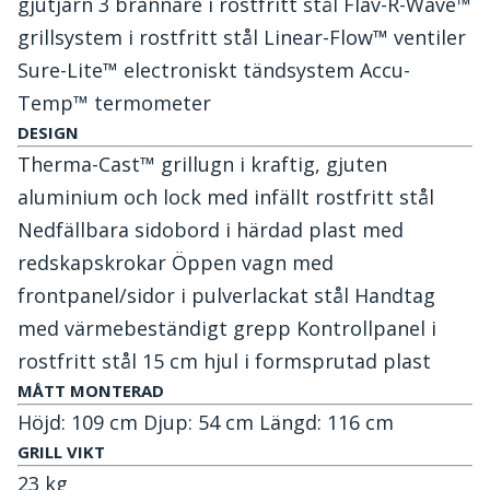
gjutjärn 3 brännare i rostfritt stål Flav-R-Wave™
grillsystem i rostfritt stål Linear-Flow™ ventiler
Sure-Lite™ electroniskt tändsystem Accu-
Temp™ termometer
DESIGN
Therma-Cast™ grillugn i kraftig, gjuten
aluminium och lock med infällt rostfritt stål
Nedfällbara sidobord i härdad plast med
redskapskrokar Öppen vagn med
frontpanel/sidor i pulverlackat stål Handtag
med värmebeständigt grepp Kontrollpanel i
rostfritt stål 15 cm hjul i formsprutad plast
MÅTT MONTERAD
Höjd: 109 cm Djup: 54 cm Längd: 116 cm
GRILL VIKT
23 kg