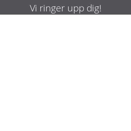
Vi ringer upp dig!
Ange namn och telefonnummer så
ringer vi upp dig!
Namn
Telefonnummer
Skicka