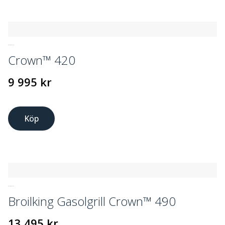
GASOLGRILLAR
Crown™ 420
9 995
kr
Köp
GASOLGRILLAR
Broilking Gasolgrill Crown™ 490
13 495
kr