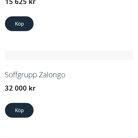
15 625
kr
Köp
UTEMÖBLER
Soffgrupp Zalongo
32 000
kr
Köp