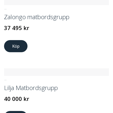
UTEMÖBLER
Zalongo matbordsgrupp
37 495
kr
Köp
UTEMÖBLER
Lilja Matbordsgrupp
40 000
kr