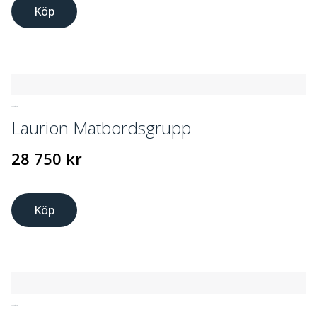
Köp
UTEMÖBLER
Laurion Matbordsgrupp
28 750
kr
Köp
UTEMÖBLER