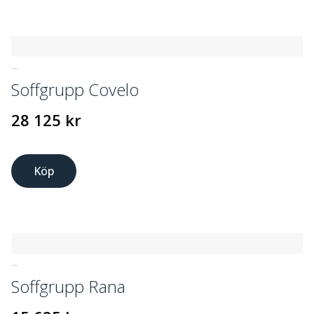
UTEMÖBLER
Soffgrupp Covelo
28 125
kr
Köp
UTEMÖBLER
Soffgrupp Rana