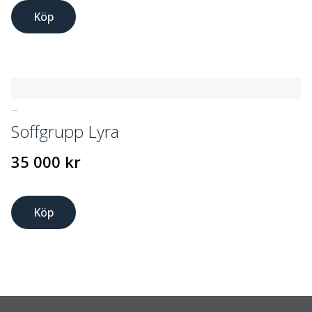
Köp
UTEMÖBLER
Soffgrupp Lyra
35 000
kr
Köp