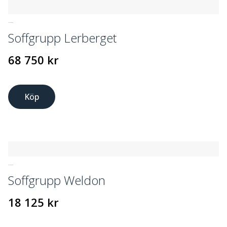
UTEMÖBLER
Soffgrupp Lerberget
68 750
kr
Köp
UTEMÖBLER
Soffgrupp Weldon
18 125
kr