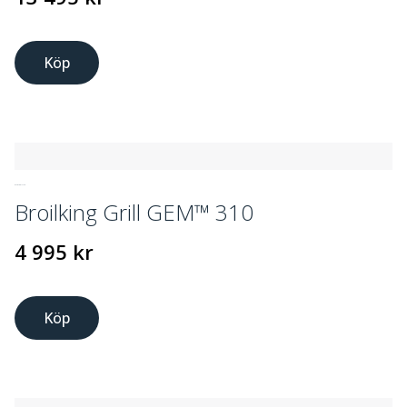
Köp
GASOLGRILLAR
Broilking Grill GEM™ 310
4 995
kr
Köp