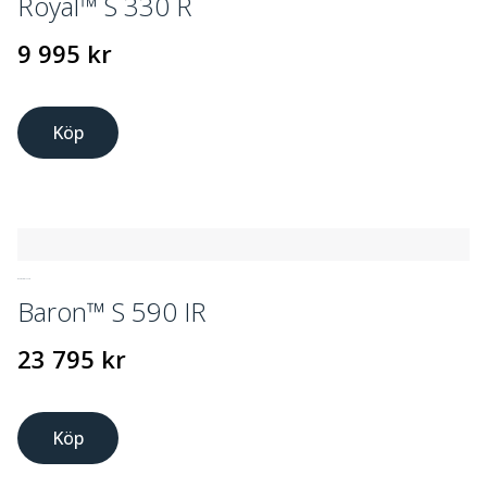
Royal™ S 330 R
9 995
kr
Köp
GASOLGRILLAR
Baron™ S 590 IR
23 795
kr
Köp